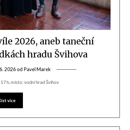
íle 2026, aneb taneční
ídkách hradu Švihova
 6. 2026
od
Pavel Marek
17 h, místo: vodní hrad Švihov
íst více