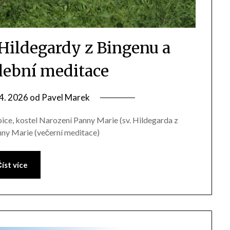
 Hildegardy z Bingenu a
dební meditace
 4. 2026
od
Pavel Marek
ice, kostel Narození Panny Marie (sv. Hildegarda z
nny Marie (večerní meditace)
íst více