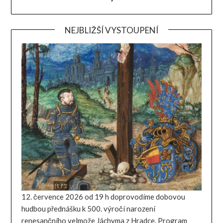
NEJBLIŽŠÍ VYSTOUPENÍ
12. července 2026 od 19 h doprovodíme dobovou
hudbou přednášku k 500. výročí narození
renesančního velmože Jáchyma z Hradce. Program