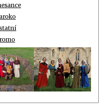
nesance
aroko
statní
romo