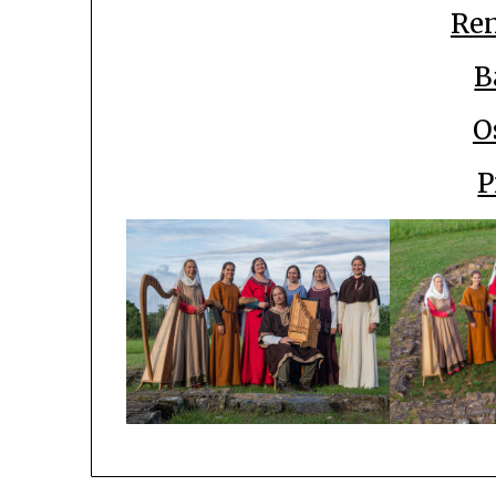
Re
B
O
P