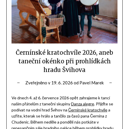
Černínské kratochvíle 2026, aneb
taneční okénko při prohlídkách
hradu Švihova
Zveřejněno v
19. 6. 2026
od
Pavel Marek
Ve dnech 4. až 6. července 2026 opět zahrajeme k tanci
našim přátelům z taneční skupiny
Danza
alegre
. Přijďte se
podívat na vodní hrad Švihov na
Černínské kratochvíle
a
uzříte, kterak se hrálo a tančilo za časů pana Černína z
Chudenic. Během neděle a ponděli nás potkáte v
renesančním sále hradního paláce během prohlídky hradu.