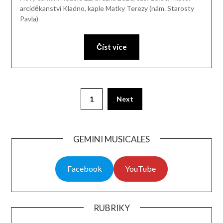
arciděkanství Kladno, kaple Matky Terezy (nám. Starosty
Pavla)
Číst více
1
Next
GEMINI MUSICALES
Facebook
YouTube
RUBRIKY