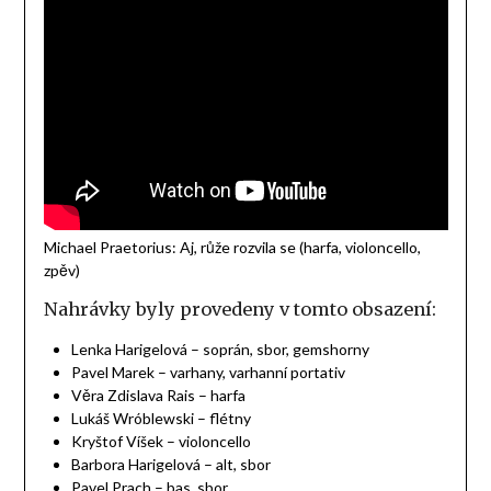
Michael Praetorius: Aj, růže rozvila se (harfa, violoncello,
zpěv)
Nahrávky byly provedeny v tomto obsazení:
Lenka Harigelová – soprán, sbor, gemshorny
Pavel Marek – varhany, varhanní portativ
Věra Zdislava Rais – harfa
Lukáš Wróblewski – flétny
Kryštof Víšek – violoncello
Barbora Harigelová – alt, sbor
Pavel Prach – bas, sbor