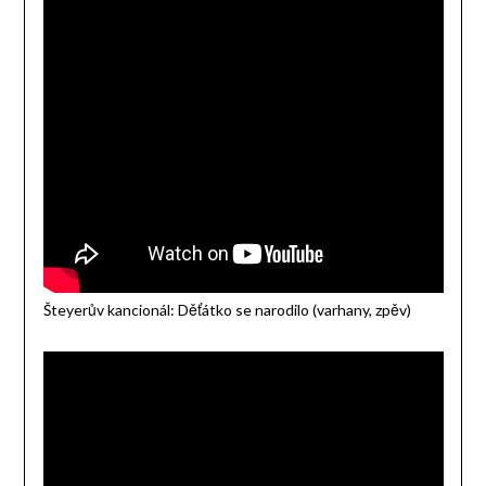
Šteyerův kancionál: Děťátko se narodilo (varhany, zpěv)