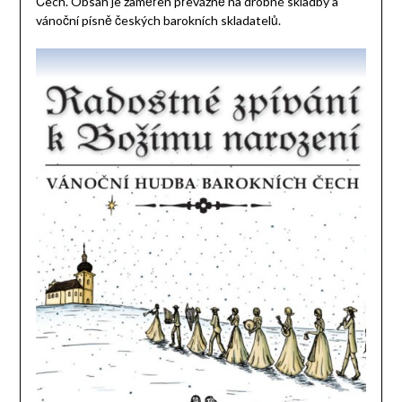
Čech. Obsah je zaměřen převážně na drobné skladby a
vánoční písně českých barokních skladatelů.