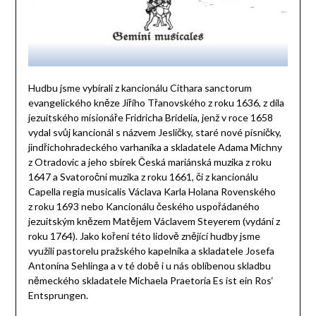
Hudbu jsme vybírali z kancionálu Cithara sanctorum
evangelického kněze Jiřího Třanovského z roku 1636, z díla
jezuitského misionáře Fridricha Bridelia, jenž v roce 1658
vydal svůj kancionál s názvem Jesličky, staré nové písničky,
jindřichohradeckého varhaníka a skladatele Adama Michny
z Otradovic a jeho sbírek Česká mariánská muzika z roku
1647 a Svatoroční muzika z roku 1661, či z kancionálu
Capella regia musicalis Václava Karla Holana Rovenského
z roku 1693 nebo Kancionálu českého uspořádaného
jezuitským knězem Matějem Václavem Steyerem (vydání z
roku 1764). Jako koření této lidově znějící hudby jsme
využili pastorelu pražského kapelníka a skladatele Josefa
Antonína Sehlinga a v té době i u nás oblíbenou skladbu
německého skladatele Michaela Praetoria Es ist ein Ros‘
Entsprungen.