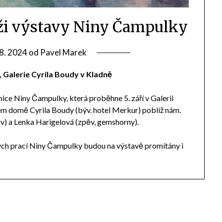
ži výstavy Niny Čampulky
 8. 2024
od
Pavel Marek
0, Galerie Cyrila Boudy v Kladně
ice Niny Čampulky, která proběhne 5. září v Galerii
ném domě Cyrila Boudy (býv. hotel Merkur) poblíž nám.
iv) a Lenka Harigelová (zpěv, gemshorny).
ých prací Niny Čampulky budou na výstavě promítány i