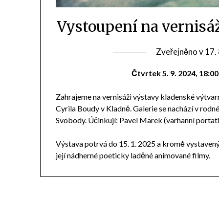
Vystoupení na vernisá
Zveřejněno v
17.
Čtvrtek 5. 9. 2024, 18:0
Zahrajeme na vernisáži výstavy kladenské výtvarn
Cyrila Boudy v Kladně. Galerie se nachází v rod
Svobody. Účinkují: Pavel Marek (varhanní portat
Výstava potrvá do 15. 1. 2025 a kromě vystaven
její nádherné poeticky laděné animované filmy.