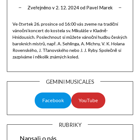
Zveřejněno v
2. 12. 2024
od
Pavel Marek
Ve čtvrtek 26. prosince od 16:00 vás zveme na tradiční
vánoční koncert do kostela sv. Mikuláše v Kladně-
Hnidousích. Poslechnout si můžete vánoční hudbu českých
barokních mistrů, např. A. Sehlinga, A. Michny, V. K. Holana
Rovenského, J. Třanovského nebo J. J. Ryby. Společně si
zazpíváme i několik známých koled.
GEMINI MUSICALES
Facebook
YouTube
RUBRIKY
Napsali o nás