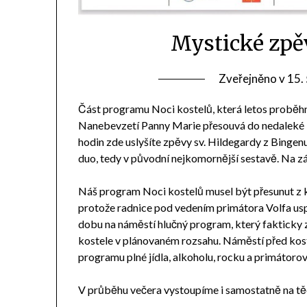
Mystické zpě
Zveřejněno v
15.
Část programu Noci kostelů, která letos proběhn
Nanebevzetí Panny Marie přesouvá do nedaleké ka
hodin zde uslyšíte zpěvy sv. Hildegardy z Binge
duo, tedy v původní nejkomornější sestavě. Na z
Náš program Noci kostelů musel být přesunut z k
protože radnice pod vedením primátora Volfa uspo
dobu na náměstí hlučný program, který fakticky
kostele v plánovaném rozsahu. Náměstí před kos
programu plné jídla, alkoholu, rocku a primátoro
V průběhu večera vystoupíme i samostatně na tě