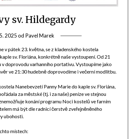
vy sv. Hildegardy
 5. 2025
od
Pavel Marek
e v pátek 23. května, se z kladenského kostela
ple sv. Floriána, konkrétně naše vystoupení. Od 21
nu v doprovodu varhanního portativu. Vystoupíme jako
ávěr ve 21:30 hudebně doprovodíme i večerní modlitbu.
ostela Nanebevzetí Panny Marie do kaple sv. Floriána,
řádala za městské (tj. i za naše) peníze ve stejnou
 znemožňuje konání programu Noci kostelů ve farním
telem má být dle radnicí čerstvě zveřejněněného
vy ubohosti.
chto místech: