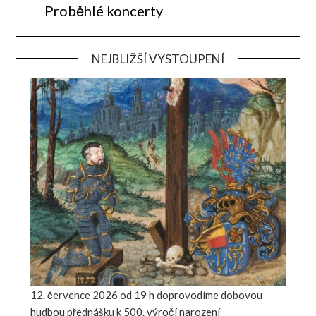
Proběhlé koncerty
NEJBLIŽŠÍ VYSTOUPENÍ
12. července 2026 od 19 h doprovodíme dobovou
hudbou přednášku k 500. výročí narození