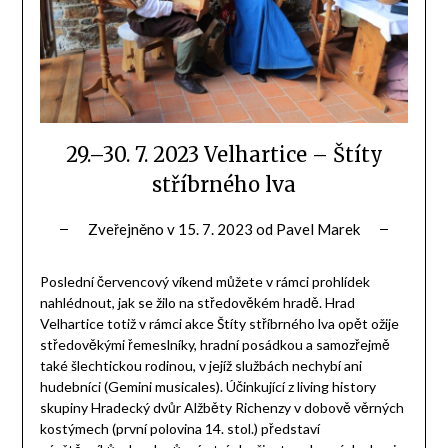
29.–30. 7. 2023 Velhartice – Štíty
stříbrného lva
Zveřejněno v
15. 7. 2023
od
Pavel Marek
Poslední červencový víkend můžete v rámci prohlídek
nahlédnout, jak se žilo na středověkém hradě. Hrad
Velhartice totiž v rámci akce Štíty stříbrného lva opět ožije
středověkými řemeslníky, hradní posádkou a samozřejmě
také šlechtickou rodinou, v jejíž službách nechybí ani
hudebníci (Gemini musicales). Účinkující z living history
skupiny Hradecký dvůr Alžběty Richenzy v dobově věrných
kostýmech (první polovina 14. stol.) představí