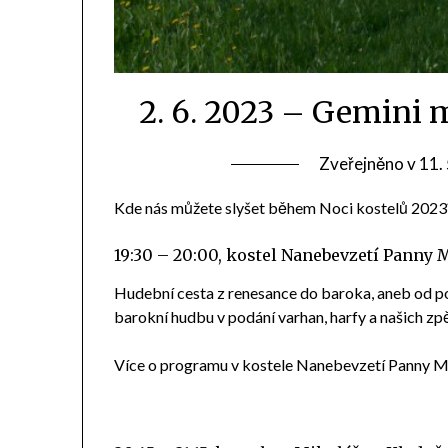
2. 6. 2023 – Gemini 
Zveřejněno v
11.
Kde nás můžete slyšet během Noci kostelů 2023
19:30 – 20:00, kostel Nanebevzetí Panny 
Hudební cesta z renesance do baroka, aneb od po
barokní hudbu v podání varhan, harfy a našich zp
Více o programu v kostele Nanebevzetí Panny M