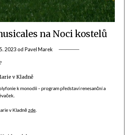
musicales na Noci kostelů
 5. 2023
od
Pavel Marek
?
Marie v Kladně
lyfonie k monodii – program představí renesanční a
ěvaček.
arie v Kladně
zde
.