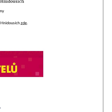
ně-Hnidousích
any
ě-Hnidousích
zde
.