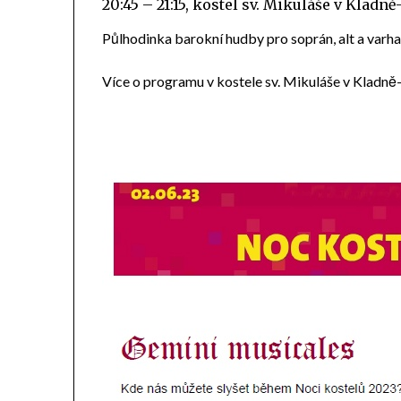
20:45 – 21:15, kostel sv. Mikuláše v Klad
Půlhodinka barokní hudby pro soprán, alt a varh
Více o programu v kostele sv. Mikuláše v Kladn