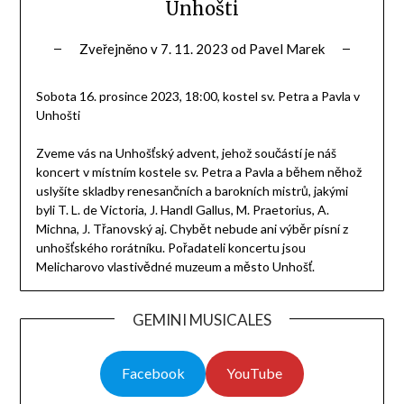
Unhošti
Zveřejněno v
7. 11. 2023
od
Pavel Marek
Sobota 16. prosince 2023, 18:00, kostel sv. Petra a Pavla v
Unhošti
Zveme vás na Unhošťský advent, jehož součástí je náš
koncert v místním kostele sv. Petra a Pavla a během něhož
uslyšíte skladby renesančních a barokních mistrů, jakými
byli T. L. de Victoria, J. Handl Gallus, M. Praetorius, A.
Michna, J. Třanovský aj. Chybět nebude ani výběr písní z
unhošťského rorátníku. Pořadateli koncertu jsou
Melicharovo vlastivědné muzeum a město Unhošť.
GEMINI MUSICALES
Facebook
YouTube