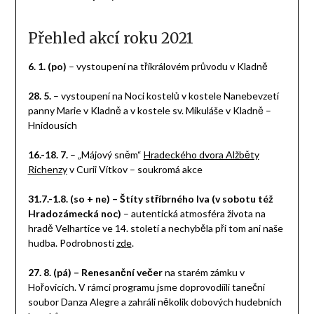
Přehled akcí roku 2021
6. 1. (po)
– vystoupení na tříkrálovém průvodu v Kladně
28. 5.
– vystoupení na Noci kostelů v kostele Nanebevzetí
panny Marie v Kladně a v kostele sv. Mikuláše v Kladně –
Hnidousích
16.-18. 7.
– „Májový sněm“
Hradeckého dvora Alžběty
Richenzy
v Curii Vítkov – soukromá akce
31.7.-1.8. (so + ne) – Štíty stříbrného lva (v sobotu též
Hradozámecká noc)
– autentická atmosféra života na
hradě Velhartice ve 14. století a nechyběla při tom ani naše
hudba. Podrobnosti
zde
.
27. 8. (pá) – Renesanční večer
na starém zámku v
Hořovicích. V rámci programu jsme doprovodíili taneční
soubor Danza Alegre a zahráli několik dobových hudebních