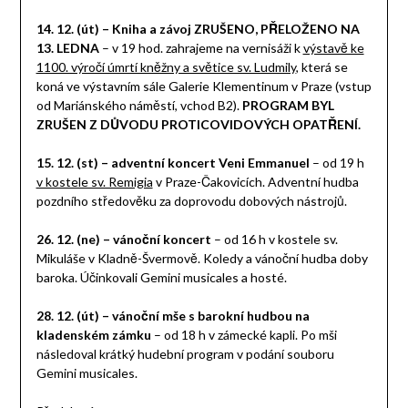
14. 12. (út) – Kniha a závoj ZRUŠENO, PŘELOŽENO NA
13. LEDNA
– v 19 hod. zahrajeme na vernisáži k
výstavě ke
1100. výročí úmrtí kněžny a světice sv. Ludmily
, která se
koná ve výstavním sále Galerie Klementinum v Praze (vstup
od Mariánského náměstí, vchod B2).
PROGRAM BYL
ZRUŠEN Z DŮVODU PROTICOVIDOVÝCH OPATŘENÍ.
15. 12. (st) – adventní koncert Veni Emmanuel
– od 19 h
v kostele sv. Remigia
v Praze-Čakovicích. Adventní hudba
pozdního středověku za doprovodu dobových nástrojů.
26. 12. (ne) – vánoční koncert
– od 16 h v kostele sv.
Mikuláše v Kladně-Švermově. Koledy a vánoční hudba doby
baroka. Účinkovali Gemini musicales a hosté.
28. 12. (út) – vánoční mše s barokní hudbou na
kladenském zámku
– od 18 h v zámecké kapli. Po mši
následoval krátký hudební program v podání souboru
Gemini musicales.