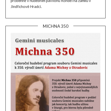
proběhne v hudebním pavilonu Rondel na zámku v
Jindřichově Hradci.
MICHNA 350