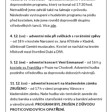
doprovodném programu, který se konal od 17:30 hod.
Netradičně jsme zahráli také na šalmaje v průvodu.
Následovalo vystoupení v hudebním programu na pódiu
před kostelem, kde jsme rovněž doprovodili skupinu
středověkých tanců. Více
zde
.
4. 12. (so) – adventní mše při svíčkách s rorátními zpěvy
– od 18 h v kostele Narození sv. Jana Křtitele v Kladně,
účinkovali Gemini musiacales. Kostel se nachází na lesním
hřbitově mezi čtvrtěmi Dubí a Dříň.
5. 12. (ne) – adventní koncert Veni Emmanuel
– od 16 h
v
kostele sv. Františka
v Praze na Chodově. Adventní hudba
pozdního středověku za doprovodu dobových nástrojů.
11. 12. (so) – adventní koncert na kladenském zámku
ZRUŠENO
– od 17 h v rámci programu Vánoce v
kladenském zámku. Naše hudba vás tentokrát zavede do
doby baroka a uslyšíte staročeské roráty a barokní adventní
a vánoční písně.
PROGRAM BYL ZRUŠEN Z DŮVODU
PROTICOVIDOVÝCH OPATŘENÍ.