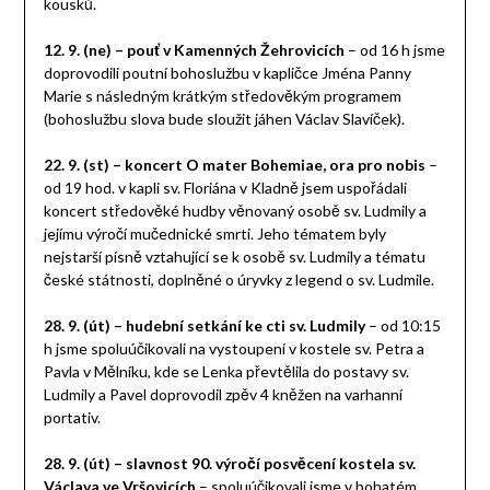
kousků.
12. 9. (ne) – pouť v Kamenných Žehrovicích
– od 16 h jsme
doprovodili poutní bohoslužbu v kapličce Jména Panny
Marie s následným krátkým středověkým programem
(bohoslužbu slova bude sloužit jáhen Václav Slavíček).
22. 9. (st) – koncert O mater Bohemiae, ora pro nobis
–
od 19 hod. v kapli sv. Floriána v Kladně jsem uspořádali
koncert středověké hudby věnovaný osobě sv. Ludmily a
jejímu výročí mučednické smrti. Jeho tématem byly
nejstarší písně vztahující se k osobě sv. Ludmily a tématu
české státnosti, doplněné o úryvky z legend o sv. Ludmile.
28. 9. (út) – hudební setkání ke cti sv. Ludmily
– od 10:15
h jsme spoluúčikovali na vystoupení v kostele sv. Petra a
Pavla v Mělníku, kde se Lenka převtělila do postavy sv.
Ludmily a Pavel doprovodil zpěv 4 kněžen na varhanní
portativ.
28. 9. (út) – slavnost 90. výročí posvěcení kostela sv.
Václava ve Vršovicích
– spoluúčikovali jsme v bohatém