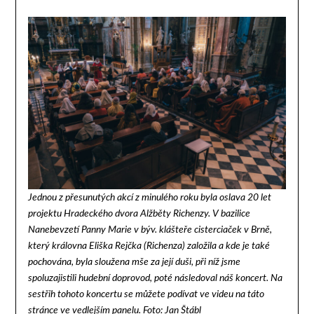
Jednou z přesunutých akcí z minulého roku byla oslava 20 let
projektu Hradeckého dvora Alžběty Richenzy. V bazilice
Nanebevzetí Panny Marie v býv. klášteře cisterciaček v Brně,
který královna Eliška Rejčka (Richenza) založila a kde je také
pochována, byla sloužena mše za její duši, při níž jsme
spoluzajistili hudební doprovod, poté následoval náš koncert. Na
sestřih tohoto koncertu se můžete podívat ve videu na táto
stránce ve vedlejším panelu. Foto: Jan Štábl